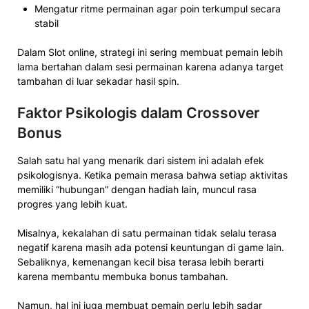
Mengatur ritme permainan agar poin terkumpul secara
stabil
Dalam Slot online, strategi ini sering membuat pemain lebih
lama bertahan dalam sesi permainan karena adanya target
tambahan di luar sekadar hasil spin.
Faktor Psikologis dalam Crossover
Bonus
Salah satu hal yang menarik dari sistem ini adalah efek
psikologisnya. Ketika pemain merasa bahwa setiap aktivitas
memiliki “hubungan” dengan hadiah lain, muncul rasa
progres yang lebih kuat.
Misalnya, kekalahan di satu permainan tidak selalu terasa
negatif karena masih ada potensi keuntungan di game lain.
Sebaliknya, kemenangan kecil bisa terasa lebih berarti
karena membantu membuka bonus tambahan.
Namun, hal ini juga membuat pemain perlu lebih sadar