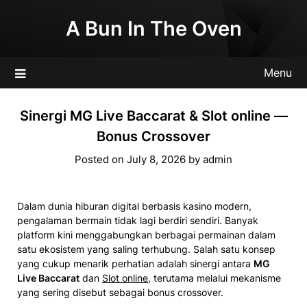
Skip
A Bun In The Oven
to
content
Menu
Sinergi MG Live Baccarat & Slot online —
Bonus Crossover
Posted on
July 8, 2026
by
admin
Dalam dunia hiburan digital berbasis kasino modern,
pengalaman bermain tidak lagi berdiri sendiri. Banyak
platform kini menggabungkan berbagai permainan dalam
satu ekosistem yang saling terhubung. Salah satu konsep
yang cukup menarik perhatian adalah sinergi antara
MG
Live Baccarat
dan
Slot online
, terutama melalui mekanisme
yang sering disebut sebagai bonus crossover.