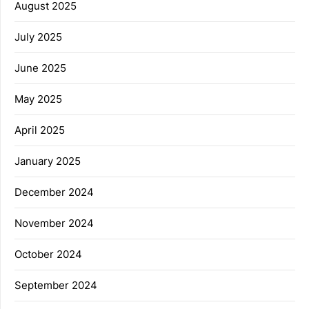
August 2025
July 2025
June 2025
May 2025
April 2025
January 2025
December 2024
November 2024
October 2024
September 2024