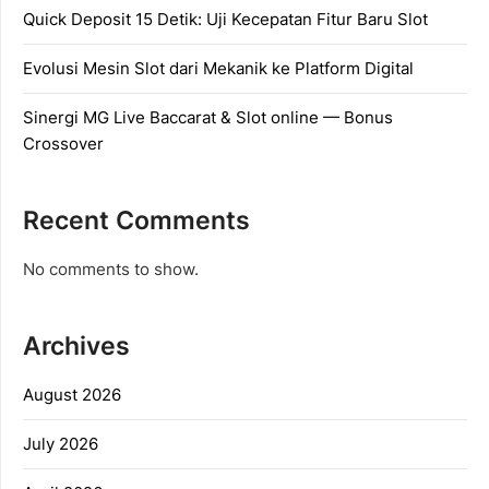
Quick Deposit 15 Detik: Uji Kecepatan Fitur Baru Slot
Evolusi Mesin Slot dari Mekanik ke Platform Digital
Sinergi MG Live Baccarat & Slot online — Bonus
Crossover
Recent Comments
No comments to show.
Archives
August 2026
July 2026