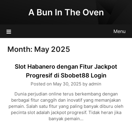
Skip
A Bun In The Oven
to
content
Menu
Month:
May 2025
Slot Habanero dengan Fitur Jackpot
Progresif di Sbobet88 Login
Posted on
May 30, 2025
by
admin
Dunia perjudian online terus berkembang dengan
berbagai fitur canggih dan inovatif yang memanjakan
pemain. Salah satu fitur yang paling banyak diburu oleh
pecinta slot adalah jackpot progresif. Tidak heran jika
banyak pemain…