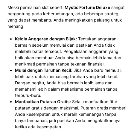
Meski permainan slot seperti
Mystic Fortune Deluxe
sangat
bergantung pada keberuntungan, ada beberapa strategi
yang dapat membantu Anda meningkatkan peluang untuk
menang:
Kelola Anggaran dengan Bijak:
Tentukan anggaran
bermain sebelum memulai dan pastikan Anda tidak
melebihi batas tersebut. Pengelolaan anggaran yang
baik akan membuat Anda bisa bermain lebih lama dan
menikmati permainan tanpa tekanan finansial.
Mulai dengan Taruhan Kecil:
Jika Anda baru memulai,
lebih baik untuk memasang taruhan yang lebih kecil.
Dengan begitu, Anda bisa bermain lebih lama dan
memahami lebih dalam mekanisme permainan tanpa
terburu-buru.
Manfaatkan Putaran Gratis:
Selalu manfaatkan fitur
putaran gratis dengan maksimal. Putaran gratis memberi
Anda kesempatan untuk meraih kemenangan tanpa
biaya tambahan, jadi pastikan Anda mengaktifkannya
ketika ada kesempatan.