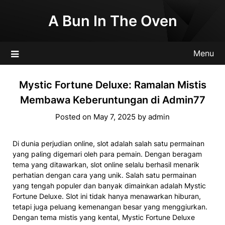
Skip
A Bun In The Oven
to
content
Menu
Mystic Fortune Deluxe: Ramalan Mistis
Membawa Keberuntungan di Admin77
Posted on
May 7, 2025
by
admin
Di dunia perjudian online, slot adalah salah satu permainan
yang paling digemari oleh para pemain. Dengan beragam
tema yang ditawarkan, slot online selalu berhasil menarik
perhatian dengan cara yang unik. Salah satu permainan
yang tengah populer dan banyak dimainkan adalah Mystic
Fortune Deluxe. Slot ini tidak hanya menawarkan hiburan,
tetapi juga peluang kemenangan besar yang menggiurkan.
Dengan tema mistis yang kental, Mystic Fortune Deluxe