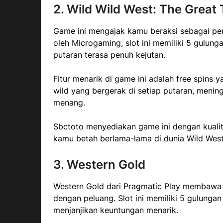
2.
Wild Wild West: The Great 
Game ini mengajak kamu beraksi sebagai per
oleh Microgaming, slot ini memiliki 5 gulu
putaran terasa penuh kejutan.
Fitur menarik di game ini adalah free spins y
wild yang bergerak di setiap putaran, meni
menang.
Sbctoto menyediakan game ini dengan kualit
kamu betah berlama-lama di dunia Wild West
3.
Western Gold
Western Gold dari Pragmatic Play membawa
dengan peluang. Slot ini memiliki 5 gulunga
menjanjikan keuntungan menarik.