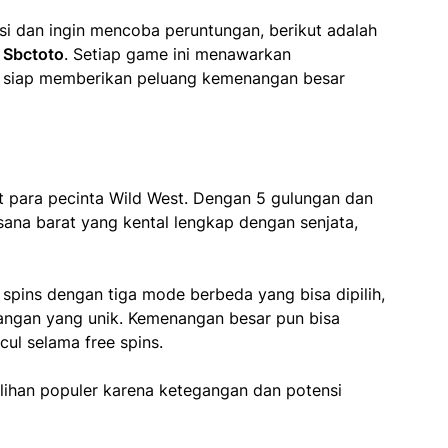
i dan ingin mencoba peruntungan, berikut adalah
i Sbctoto
. Setiap game ini menawarkan
g siap memberikan peluang kemenangan besar
rit para pecinta Wild West. Dengan 5 gulungan dan
sana barat yang kental lengkap dengan senjata,
e spins dengan tiga mode berbeda yang bisa dipilih,
gan yang unik. Kemenangan besar pun bisa
cul selama free spins.
pilihan populer karena ketegangan dan potensi