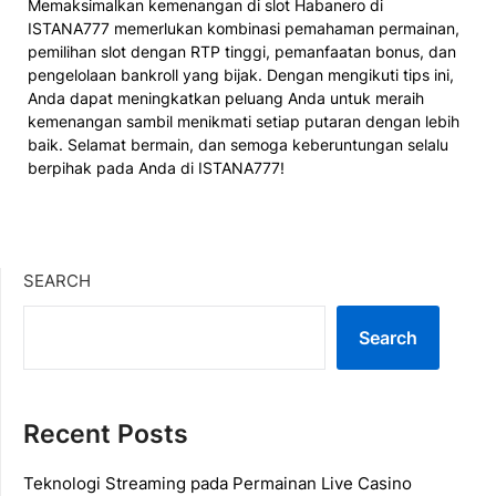
Memaksimalkan kemenangan di slot Habanero di
ISTANA777 memerlukan kombinasi pemahaman permainan,
pemilihan slot dengan RTP tinggi, pemanfaatan bonus, dan
pengelolaan bankroll yang bijak. Dengan mengikuti tips ini,
Anda dapat meningkatkan peluang Anda untuk meraih
kemenangan sambil menikmati setiap putaran dengan lebih
baik. Selamat bermain, dan semoga keberuntungan selalu
berpihak pada Anda di ISTANA777!
SEARCH
Search
Recent Posts
Teknologi Streaming pada Permainan Live Casino