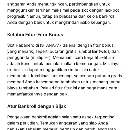
anggaran Anda memungkinkan, pertimbangkan untuk
menggunakan taruhan maksimal pada slot dengan jackpot
progresif. Namun, tetaplah bijaksana dan kelola bankroll
Anda dengan baik untuk menghindari risiko keuangan.
Ketahui Fitur-Fitur Bonus
Slot Habanero di ISTANA777 dikenal dengan fitur bonus
yang menarik, seperti putaran gratis, simbol liar (wild), dan
pengganda (multiplier). Memahami cara kerja fitur-fitur ini
adalah kunci untuk memaksimalkan kemenangan. Misalnya,
simbol liar dapat menggantikan simbol lain untuk
membentuk kombinasi pemenang, sementara putaran gratis
memberi Anda kesempatan tambahan untuk menang tanpa
biaya tambahan. Pelajari fitur-fitur ini dan bagaimana cara
memanfaatkannya dengan baik.
Atur Bankroll dengan Bijak
Pengelolaan bankroll adalah salah satu aspek terpenting
dalam perjudian. Tentukan anggaran yang siap Anda
habiskan sebelum memulai bermain dan patuhi anggaran