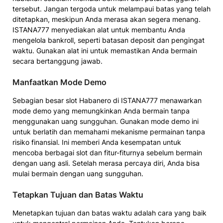
tersebut. Jangan tergoda untuk melampaui batas yang telah
ditetapkan, meskipun Anda merasa akan segera menang.
ISTANA777 menyediakan alat untuk membantu Anda
mengelola bankroll, seperti batasan deposit dan pengingat
waktu. Gunakan alat ini untuk memastikan Anda bermain
secara bertanggung jawab.
Manfaatkan Mode Demo
Sebagian besar slot Habanero di ISTANA777 menawarkan
mode demo yang memungkinkan Anda bermain tanpa
menggunakan uang sungguhan. Gunakan mode demo ini
untuk berlatih dan memahami mekanisme permainan tanpa
risiko finansial. Ini memberi Anda kesempatan untuk
mencoba berbagai slot dan fitur-fiturnya sebelum bermain
dengan uang asli. Setelah merasa percaya diri, Anda bisa
mulai bermain dengan uang sungguhan.
Tetapkan Tujuan dan Batas Waktu
Menetapkan tujuan dan batas waktu adalah cara yang baik