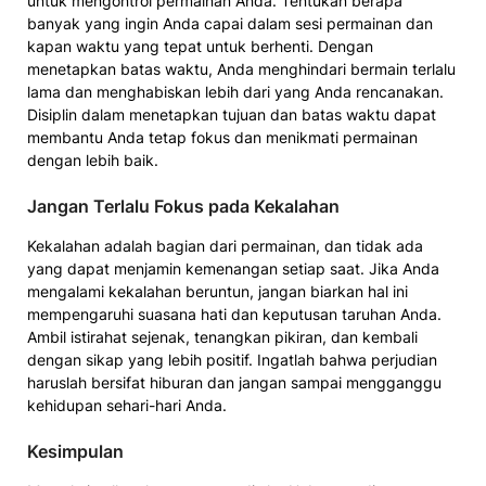
untuk mengontrol permainan Anda. Tentukan berapa
banyak yang ingin Anda capai dalam sesi permainan dan
kapan waktu yang tepat untuk berhenti. Dengan
menetapkan batas waktu, Anda menghindari bermain terlalu
lama dan menghabiskan lebih dari yang Anda rencanakan.
Disiplin dalam menetapkan tujuan dan batas waktu dapat
membantu Anda tetap fokus dan menikmati permainan
dengan lebih baik.
Jangan Terlalu Fokus pada Kekalahan
Kekalahan adalah bagian dari permainan, dan tidak ada
yang dapat menjamin kemenangan setiap saat. Jika Anda
mengalami kekalahan beruntun, jangan biarkan hal ini
mempengaruhi suasana hati dan keputusan taruhan Anda.
Ambil istirahat sejenak, tenangkan pikiran, dan kembali
dengan sikap yang lebih positif. Ingatlah bahwa perjudian
haruslah bersifat hiburan dan jangan sampai mengganggu
kehidupan sehari-hari Anda.
Kesimpulan