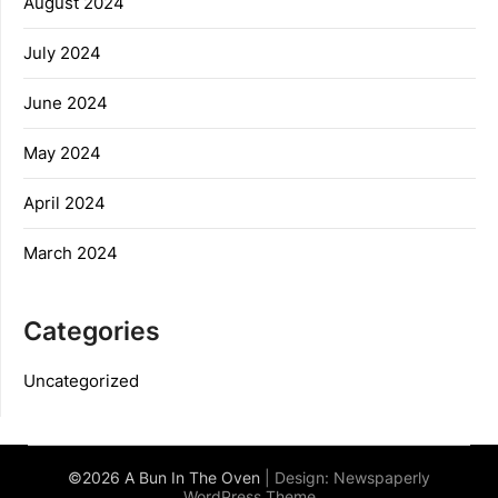
August 2024
July 2024
June 2024
May 2024
April 2024
March 2024
Categories
Uncategorized
©2026 A Bun In The Oven
| Design:
Newspaperly
WordPress Theme