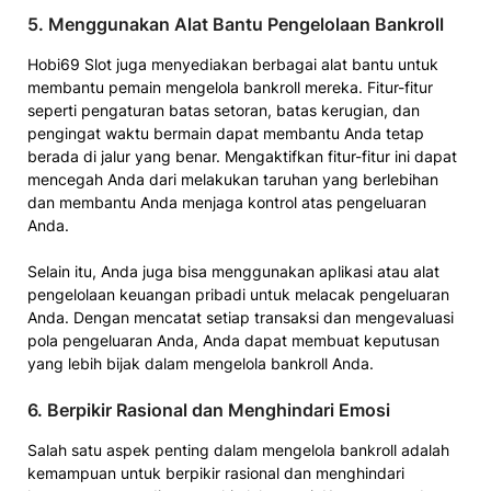
5. Menggunakan Alat Bantu Pengelolaan Bankroll
Hobi69 Slot juga menyediakan berbagai alat bantu untuk
membantu pemain mengelola bankroll mereka. Fitur-fitur
seperti pengaturan batas setoran, batas kerugian, dan
pengingat waktu bermain dapat membantu Anda tetap
berada di jalur yang benar. Mengaktifkan fitur-fitur ini dapat
mencegah Anda dari melakukan taruhan yang berlebihan
dan membantu Anda menjaga kontrol atas pengeluaran
Anda.
Selain itu, Anda juga bisa menggunakan aplikasi atau alat
pengelolaan keuangan pribadi untuk melacak pengeluaran
Anda. Dengan mencatat setiap transaksi dan mengevaluasi
pola pengeluaran Anda, Anda dapat membuat keputusan
yang lebih bijak dalam mengelola bankroll Anda.
6. Berpikir Rasional dan Menghindari Emosi
Salah satu aspek penting dalam mengelola bankroll adalah
kemampuan untuk berpikir rasional dan menghindari