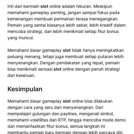
Inti dari bermain
slot
online adalah hiburan. Meskipun
memahami gameplay penting, jangan sampai fokus pada
kemenangan membuat permainan terasa menegangkan.
Pemain yang santai biasanya lebih sabar, lebih kreatif dalam
mencoba strategi, dan lebih menikmati setiap fitur bonus
yang muncul.
Memahami dasar gameplay
slot
tidak hanya meningkatkan
peluang menang, tetapi juga membuat setiap putaran lebih
menyenangkan. Dengan pendekatan yang tepat, pemain
bisa menikmati sensasi
slot
online dengan penuh strategi
dan keseruan.
Kesimpulan
Memahami dasar gameplay
slot
online bisa dilakukan
dengan cara yang seru dan menyenangkan. Dari
mempelajari gulungan dan paylines, mengenali simbol,
memahami volatilitas dan RTP, hingga mencoba mode demo
dan memanfaatkan fitur bonus, semua langkah ini
membantu pemain baru bermain dengan lebih percaya diri.