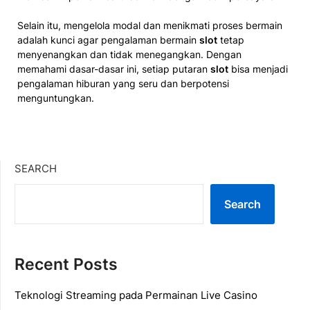
Selain itu, mengelola modal dan menikmati proses bermain
adalah kunci agar pengalaman bermain
slot
tetap
menyenangkan dan tidak menegangkan. Dengan
memahami dasar-dasar ini, setiap putaran
slot
bisa menjadi
pengalaman hiburan yang seru dan berpotensi
menguntungkan.
SEARCH
Search
Recent Posts
Teknologi Streaming pada Permainan Live Casino