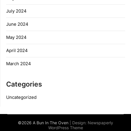
July 2024
June 2024
May 2024
April 2024
March 2024
Categories
Uncategorized
©2026 A Bun In The Oven
| Design:
Newspaperly
WordPress Theme