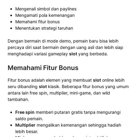
Mengenali simbol dan paylines
Mengamati pola kemenangan
Memahami fitur bonus
Menentukan strategi taruhan
Dengan bermain di mode demo, pemain baru bisa lebih
percaya diri saat bermain dengan uang asli dan lebih siap
menghadapi variasi gameplay
slot
yang berbeda.
Memahami Fitur Bonus
Fitur bonus adalah elemen yang membuat
slot
online lebih
seru dibanding
slot
klasik. Beberapa fitur bonus yang umum
antara lain free spin, multiplier, mini-game, dan wild
tambahan.
Free spin
memberi putaran gratis tanpa mengurangi
saldo pemain.
Multiplier
mengalikan kemenangan sehingga hadiah
lebih besar.