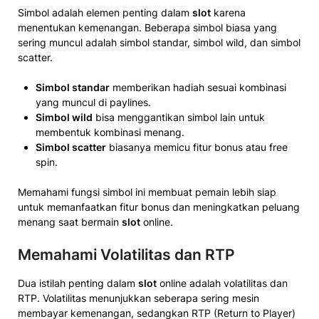
Simbol adalah elemen penting dalam
slot
karena
menentukan kemenangan. Beberapa simbol biasa yang
sering muncul adalah simbol standar, simbol wild, dan simbol
scatter.
Simbol standar
memberikan hadiah sesuai kombinasi
yang muncul di paylines.
Simbol wild
bisa menggantikan simbol lain untuk
membentuk kombinasi menang.
Simbol scatter
biasanya memicu fitur bonus atau free
spin.
Memahami fungsi simbol ini membuat pemain lebih siap
untuk memanfaatkan fitur bonus dan meningkatkan peluang
menang saat bermain
slot
online.
Memahami Volatilitas dan RTP
Dua istilah penting dalam
slot
online adalah volatilitas dan
RTP. Volatilitas menunjukkan seberapa sering mesin
membayar kemenangan, sedangkan RTP (Return to Player)