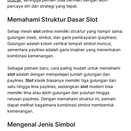
percaya diri dan strategi yang tepat.
Memahami Struktur Dasar Slot
Setiap mesin
slot
online memiliki struktur yang hampir sama:
gulungan (reel), simbol, dan garis pembayaran (paylines).
Gulungan adalah kolom vertikal tempat simbol muncul,
sementara paylines adalah garis imajiner yang menentukan
kombinasi kemenangan.
Sebagai pemain baru, cara paling mudah untuk memahami
slot
adalah dengan mempelajari jumlah gulungan dan
paylines.
Slot
klasik biasanya memiliki tiga gulungan dan
satu hingga lima paylines, sedangkan
slot
modern bisa
memiliki lima atau lebih gulungan dan puluhan hingga
ratusan paylines. Dengan memahami struktur ini, pemain
dapat melihat bagaimana kombinasi simbol membentuk
kemenangan.
Mengenal Jenis Simbol