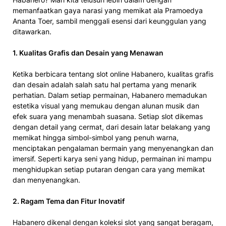
memanfaatkan gaya narasi yang memikat ala Pramoedya
Ananta Toer, sambil menggali esensi dari keunggulan yang
ditawarkan.
1. Kualitas Grafis dan Desain yang Menawan
Ketika berbicara tentang slot online Habanero, kualitas grafis
dan desain adalah salah satu hal pertama yang menarik
perhatian. Dalam setiap permainan, Habanero memadukan
estetika visual yang memukau dengan alunan musik dan
efek suara yang menambah suasana. Setiap slot dikemas
dengan detail yang cermat, dari desain latar belakang yang
memikat hingga simbol-simbol yang penuh warna,
menciptakan pengalaman bermain yang menyenangkan dan
imersif. Seperti karya seni yang hidup, permainan ini mampu
menghidupkan setiap putaran dengan cara yang memikat
dan menyenangkan.
2. Ragam Tema dan Fitur Inovatif
Habanero dikenal dengan koleksi slot yang sangat beragam,