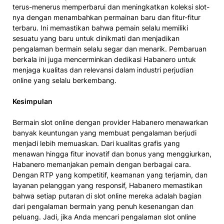
terus-menerus memperbarui dan meningkatkan koleksi slot-
nya dengan menambahkan permainan baru dan fitur-fitur
terbaru. Ini memastikan bahwa pemain selalu memiliki
sesuatu yang baru untuk dinikmati dan menjadikan
pengalaman bermain selalu segar dan menarik. Pembaruan
berkala ini juga mencerminkan dedikasi Habanero untuk
menjaga kualitas dan relevansi dalam industri perjudian
online yang selalu berkembang.
Kesimpulan
Bermain slot online dengan provider Habanero menawarkan
banyak keuntungan yang membuat pengalaman berjudi
menjadi lebih memuaskan. Dari kualitas grafis yang
menawan hingga fitur inovatif dan bonus yang menggiurkan,
Habanero memanjakan pemain dengan berbagai cara.
Dengan RTP yang kompetitif, keamanan yang terjamin, dan
layanan pelanggan yang responsif, Habanero memastikan
bahwa setiap putaran di slot online mereka adalah bagian
dari pengalaman bermain yang penuh kesenangan dan
peluang. Jadi, jika Anda mencari pengalaman slot online