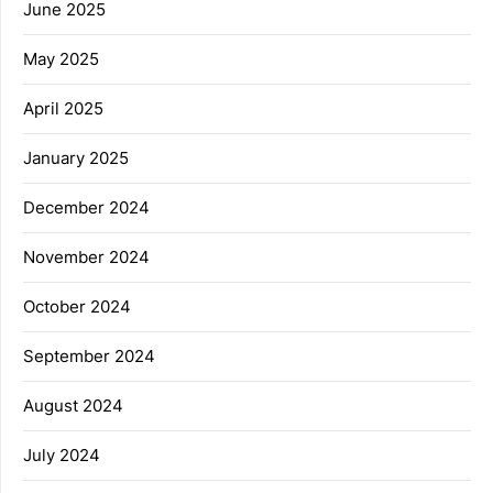
June 2025
May 2025
April 2025
January 2025
December 2024
November 2024
October 2024
September 2024
August 2024
July 2024