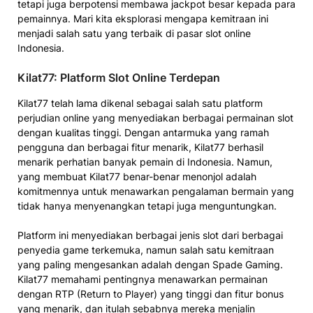
tetapi juga berpotensi membawa jackpot besar kepada para
pemainnya. Mari kita eksplorasi mengapa kemitraan ini
menjadi salah satu yang terbaik di pasar slot online
Indonesia.
Kilat77: Platform Slot Online Terdepan
Kilat77 telah lama dikenal sebagai salah satu platform
perjudian online yang menyediakan berbagai permainan slot
dengan kualitas tinggi. Dengan antarmuka yang ramah
pengguna dan berbagai fitur menarik, Kilat77 berhasil
menarik perhatian banyak pemain di Indonesia. Namun,
yang membuat Kilat77 benar-benar menonjol adalah
komitmennya untuk menawarkan pengalaman bermain yang
tidak hanya menyenangkan tetapi juga menguntungkan.
Platform ini menyediakan berbagai jenis slot dari berbagai
penyedia game terkemuka, namun salah satu kemitraan
yang paling mengesankan adalah dengan Spade Gaming.
Kilat77 memahami pentingnya menawarkan permainan
dengan RTP (Return to Player) yang tinggi dan fitur bonus
yang menarik, dan itulah sebabnya mereka menjalin