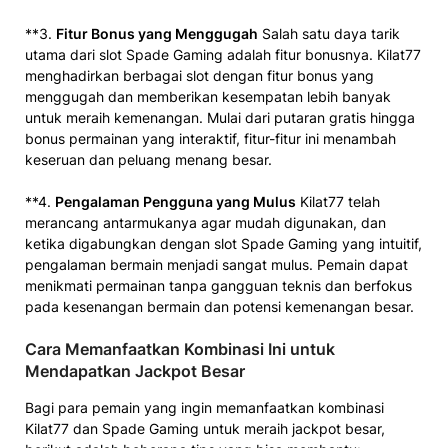
**3.
Fitur Bonus yang Menggugah
Salah satu daya tarik
utama dari slot Spade Gaming adalah fitur bonusnya. Kilat77
menghadirkan berbagai slot dengan fitur bonus yang
menggugah dan memberikan kesempatan lebih banyak
untuk meraih kemenangan. Mulai dari putaran gratis hingga
bonus permainan yang interaktif, fitur-fitur ini menambah
keseruan dan peluang menang besar.
**4.
Pengalaman Pengguna yang Mulus
Kilat77 telah
merancang antarmukanya agar mudah digunakan, dan
ketika digabungkan dengan slot Spade Gaming yang intuitif,
pengalaman bermain menjadi sangat mulus. Pemain dapat
menikmati permainan tanpa gangguan teknis dan berfokus
pada kesenangan bermain dan potensi kemenangan besar.
Cara Memanfaatkan Kombinasi Ini untuk
Mendapatkan Jackpot Besar
Bagi para pemain yang ingin memanfaatkan kombinasi
Kilat77 dan Spade Gaming untuk meraih jackpot besar,