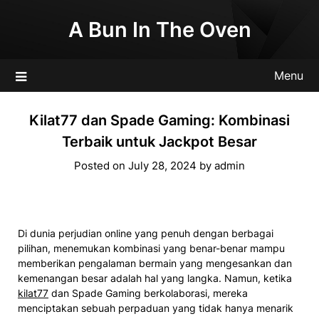
Skip
A Bun In The Oven
to
content
Menu
Kilat77 dan Spade Gaming: Kombinasi
Terbaik untuk Jackpot Besar
Posted on
July 28, 2024
by
admin
Di dunia perjudian online yang penuh dengan berbagai
pilihan, menemukan kombinasi yang benar-benar mampu
memberikan pengalaman bermain yang mengesankan dan
kemenangan besar adalah hal yang langka. Namun, ketika
kilat77
dan Spade Gaming berkolaborasi, mereka
menciptakan sebuah perpaduan yang tidak hanya menarik