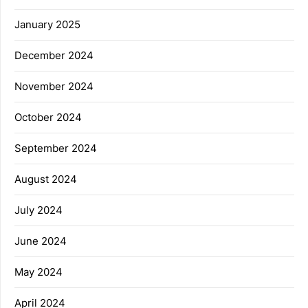
January 2025
December 2024
November 2024
October 2024
September 2024
August 2024
July 2024
June 2024
May 2024
April 2024