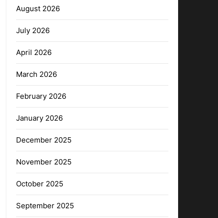
August 2026
July 2026
April 2026
March 2026
February 2026
January 2026
December 2025
November 2025
October 2025
September 2025