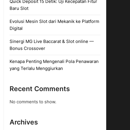
Quick Deposit 15 Detik: Uji Kecepatan Fitur
Baru Slot
Evolusi Mesin Slot dari Mekanik ke Platform
Digital
Sinergi MG Live Baccarat & Slot online —
Bonus Crossover
Kenapa Penting Mengenali Pola Penawaran
yang Terlalu Menggiurkan
Recent Comments
No comments to show.
Archives