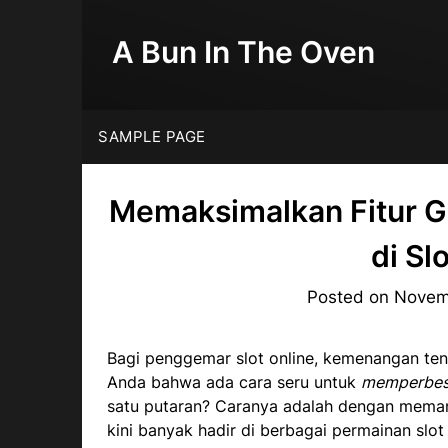
Skip
to
A Bun In The Oven
content
SAMPLE PAGE
Memaksimalkan Fitur G
di S
Posted on
Novem
Bagi penggemar slot online, kemenangan ten
Anda bahwa ada cara seru untuk
memperbes
satu putaran? Caranya adalah dengan mema
kini banyak hadir di berbagai permainan slot