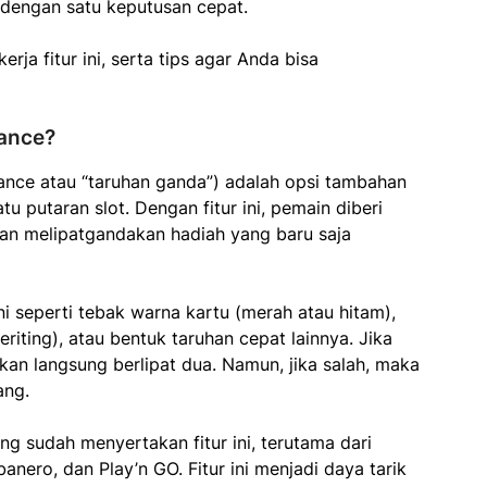
engan satu keputusan cepat.
rja fitur ini, serta tips agar Anda bisa
hance?
hance atau “taruhan ganda”) adalah opsi tambahan
putaran slot. Dengan fitur ini, pemain diberi
n melipatgandakan hadiah yang baru saja
i seperti tebak warna kartu (merah atau hitam),
eriting), atau bentuk taruhan cepat lainnya. Jika
n langsung berlipat dua. Namun, jika salah, maka
ang.
g sudah menyertakan fitur ini, terutama dari
anero, dan Play’n GO. Fitur ini menjadi daya tarik