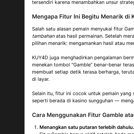
tersendiri karena menambahkan unsur strateg
Mengapa Fitur Ini Begitu Menarik di
Salah satu alasan pemain menyukai fitur G
tambahan
atas hasil permainan. Setelah mer
pilihan menarik: mengamankan hasil atau men
KUY4D juga menghadirkan pengalaman bermai
menekan tombol “Gamble” benar-benar tera
membuat setiap detik terasa berharga, teru
di layar.
Selain itu, fitur ini cocok untuk pemain yan
seperti berada di kasino sungguhan — mengam
Cara Menggunakan Fitur Gamble ata
Menangkan satu putaran terlebih dahulu