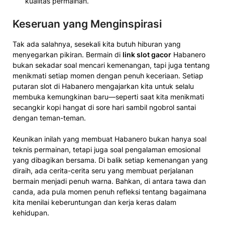
kualitas permainan.
Keseruan yang Menginspirasi
Tak ada salahnya, sesekali kita butuh hiburan yang
menyegarkan pikiran. Bermain di
link slot gacor
Habanero
bukan sekadar soal mencari kemenangan, tapi juga tentang
menikmati setiap momen dengan penuh keceriaan. Setiap
putaran slot di Habanero mengajarkan kita untuk selalu
membuka kemungkinan baru—seperti saat kita menikmati
secangkir kopi hangat di sore hari sambil ngobrol santai
dengan teman-teman.
Keunikan inilah yang membuat Habanero bukan hanya soal
teknis permainan, tetapi juga soal pengalaman emosional
yang dibagikan bersama. Di balik setiap kemenangan yang
diraih, ada cerita-cerita seru yang membuat perjalanan
bermain menjadi penuh warna. Bahkan, di antara tawa dan
canda, ada pula momen penuh refleksi tentang bagaimana
kita menilai keberuntungan dan kerja keras dalam
kehidupan.