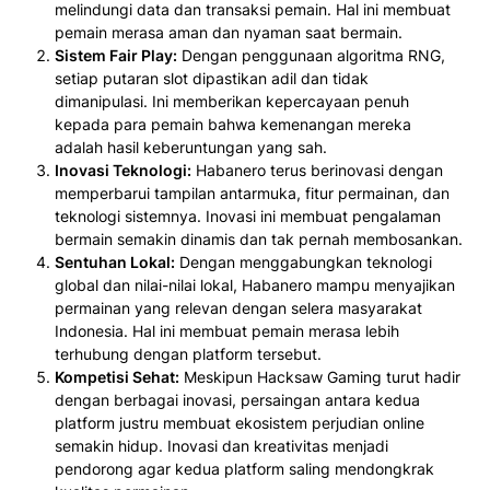
melindungi data dan transaksi pemain. Hal ini membuat
pemain merasa aman dan nyaman saat bermain.
Sistem Fair Play:
Dengan penggunaan algoritma RNG,
setiap putaran slot dipastikan adil dan tidak
dimanipulasi. Ini memberikan kepercayaan penuh
kepada para pemain bahwa kemenangan mereka
adalah hasil keberuntungan yang sah.
Inovasi Teknologi:
Habanero terus berinovasi dengan
memperbarui tampilan antarmuka, fitur permainan, dan
teknologi sistemnya. Inovasi ini membuat pengalaman
bermain semakin dinamis dan tak pernah membosankan.
Sentuhan Lokal:
Dengan menggabungkan teknologi
global dan nilai-nilai lokal, Habanero mampu menyajikan
permainan yang relevan dengan selera masyarakat
Indonesia. Hal ini membuat pemain merasa lebih
terhubung dengan platform tersebut.
Kompetisi Sehat:
Meskipun Hacksaw Gaming turut hadir
dengan berbagai inovasi, persaingan antara kedua
platform justru membuat ekosistem perjudian online
semakin hidup. Inovasi dan kreativitas menjadi
pendorong agar kedua platform saling mendongkrak