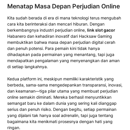
Menatap Masa Depan Perjudian Online
Kita sudah berada di era di mana teknologi terus mengubah
cara kita berinteraksi dan mencari hiburan. Dengan
berkembangnya industri perjudian online,
link slot gacor
Habanero dan kehadiran inovatif dari Hacksaw Gaming
membuktikan bahwa masa depan perjudian digital cerah
dan penuh potensi. Para pemain kini tidak hanya
dihadapkan pada permainan yang menantang, tapi juga
mendapatkan pengalaman yang menyenangkan dan aman
di setiap langkahnya.
Kedua platform ini, meskipun memiliki karakteristik yang
berbeda, sama-sama mengedepankan transparansi, inovasi,
dan keamanan—tiga pilar utama yang membuat perjudian
online semakin diminati. Mereka berhasil menyuntikkan
semangat baru ke dalam dunia yang sering kali dianggap
serius dan penuh risiko. Dengan begitu, setiap permainan
yang dijalani tak hanya soal adrenalin, tapi juga tentang
bagaimana kita menikmati prosesnya dengan hati yang
ringan.