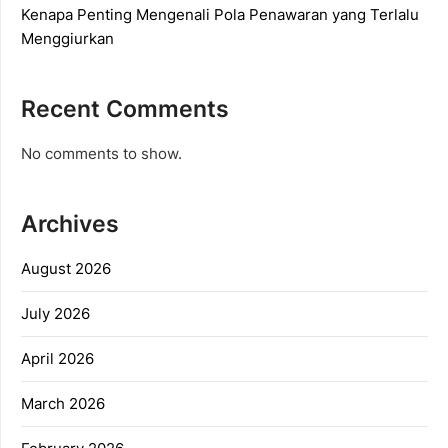
Kenapa Penting Mengenali Pola Penawaran yang Terlalu
Menggiurkan
Recent Comments
No comments to show.
Archives
August 2026
July 2026
April 2026
March 2026