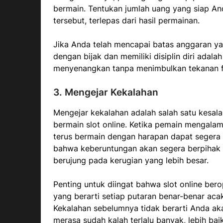
bermain. Tentukan jumlah uang yang siap A
tersebut, terlepas dari hasil permainan.
Jika Anda telah mencapai batas anggaran yan
dengan bijak dan memiliki disiplin diri adal
menyenangkan tanpa menimbulkan tekanan fi
3. Mengejar Kekalahan
Mengejar kekalahan adalah salah satu kesal
bermain slot online. Ketika pemain mengala
terus bermain dengan harapan dapat segera 
bahwa keberuntungan akan segera berpihak p
berujung pada kerugian yang lebih besar.
Penting untuk diingat bahwa slot online be
yang berarti setiap putaran benar-benar aca
Kekalahan sebelumnya tidak berarti Anda ak
merasa sudah kalah terlalu banyak, lebih ba