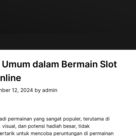
 Umum dalam Bermain Slot
nline
ber 12, 2024
by
admin
jadi permainan yang sangat populer, terutama di
visual, dan potensi hadiah besar, tidak
ertarik untuk mencoba peruntungan di permainan