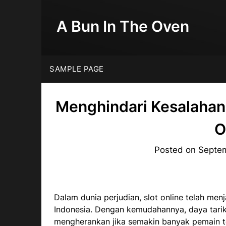
Skip
to
A Bun In The Oven
content
SAMPLE PAGE
Menghindari Kesalahan
O
Posted on
Septem
Dalam dunia perjudian, slot online telah men
Indonesia. Dengan kemudahannya, daya tarik 
mengherankan jika semakin banyak pemain t