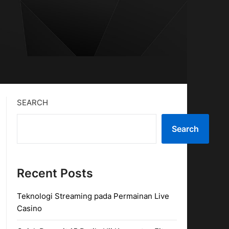
SEARCH
Search
Recent Posts
Teknologi Streaming pada Permainan Live
Casino