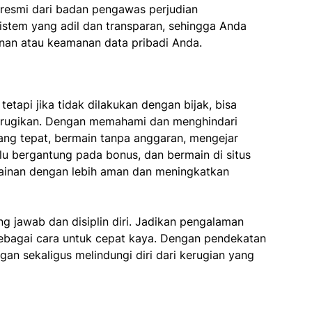
nsi resmi dari badan pengawas perjudian
i sistem yang adil dan transparan, sehingga Anda
inan atau keamanan data pribadi Anda.
api jika tidak dilakukan dengan bijak, bisa
erugikan. Dengan memahami dan menghindari
yang tepat, bermain tanpa anggaran, mengejar
alu bergantung pada bonus, dan bermain di situs
mainan dengan lebih aman dan meningkatkan
g jawab dan disiplin diri. Jadikan pengalaman
 sebagai cara untuk cepat kaya. Dengan pendekatan
an sekaligus melindungi diri dari kerugian yang