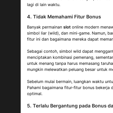
lagi di lain waktu.
4. Tidak Memahami Fitur Bonus
Banyak permainan
slot
online modern menawar
simbol liar (wild), dan mini-game. Namun, b
fitur ini dan bagaimana mereka dapat mema
Sebagai contoh, simbol wild dapat menggan
menciptakan kombinasi pemenang, sementar
untuk menang tanpa harus memasang taruhan l
mungkin melewatkan peluang besar untuk me
Sebelum mulai bermain, luangkan waktu unt
Pahami bagaimana fitur-fitur bonus bekerj
optimal.
5. Terlalu Bergantung pada Bonus d