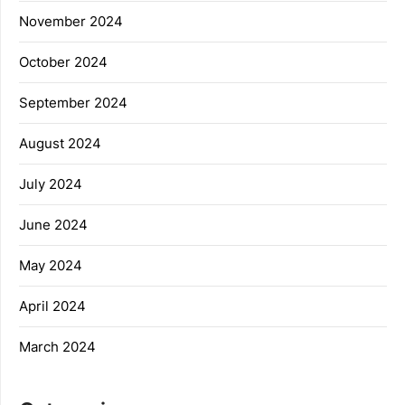
November 2024
October 2024
September 2024
August 2024
July 2024
June 2024
May 2024
April 2024
March 2024