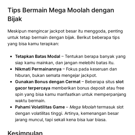
Tips Bermain Mega Moolah dengan
Bijak
Meskipun mengincar jackpot besar itu menggoda, penting
untuk tetap bermain dengan bijak. Berikut beberapa tips
yang bisa kamu terapkan:
Tetapkan Batas Modal
– Tentukan berapa banyak yang
siap kamu mainkan, dan jangan melebihi batas itu.
Nikmati Permainannya
– Fokus pada keseruan dan
hiburan, bukan semata mengejar jackpot.
Gunakan Bonus dengan Cermat
– Beberapa situs
slot
gacor terpercaya
memberikan bonus deposit atau free
spin yang bisa kamu manfaatkan untuk memperpanjang
waktu bermain.
Pahami Volatilitas Game
–
Mega Moolah
termasuk slot
dengan volatilitas tinggi. Artinya, kemenangan besar
jarang muncul, tapi sekali kena bisa luar biasa.
Kesimpulan