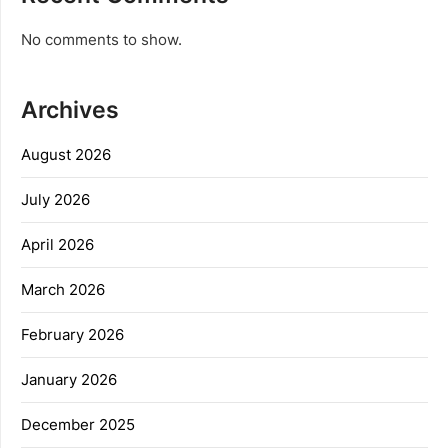
No comments to show.
Archives
August 2026
July 2026
April 2026
March 2026
February 2026
January 2026
December 2025