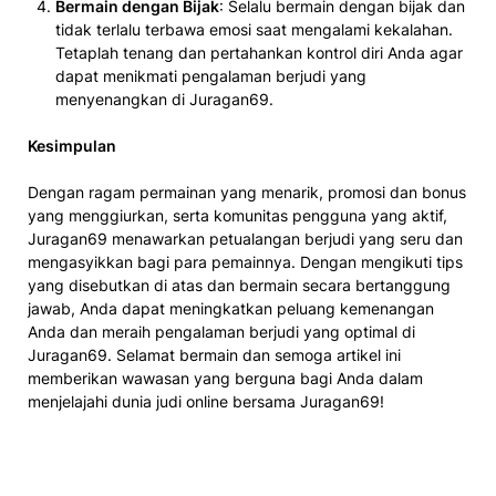
Bermain dengan Bijak
: Selalu bermain dengan bijak dan
tidak terlalu terbawa emosi saat mengalami kekalahan.
Tetaplah tenang dan pertahankan kontrol diri Anda agar
dapat menikmati pengalaman berjudi yang
menyenangkan di Juragan69.
Kesimpulan
Dengan ragam permainan yang menarik, promosi dan bonus
yang menggiurkan, serta komunitas pengguna yang aktif,
Juragan69 menawarkan petualangan berjudi yang seru dan
mengasyikkan bagi para pemainnya. Dengan mengikuti tips
yang disebutkan di atas dan bermain secara bertanggung
jawab, Anda dapat meningkatkan peluang kemenangan
Anda dan meraih pengalaman berjudi yang optimal di
Juragan69. Selamat bermain dan semoga artikel ini
memberikan wawasan yang berguna bagi Anda dalam
menjelajahi dunia judi online bersama Juragan69!