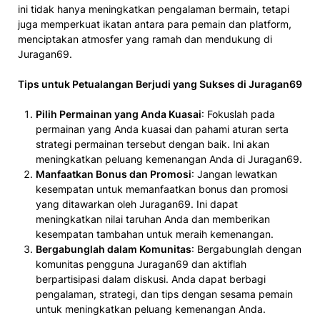
ini tidak hanya meningkatkan pengalaman bermain, tetapi
juga memperkuat ikatan antara para pemain dan platform,
menciptakan atmosfer yang ramah dan mendukung di
Juragan69.
Tips untuk Petualangan Berjudi yang Sukses di Juragan69
Pilih Permainan yang Anda Kuasai
: Fokuslah pada
permainan yang Anda kuasai dan pahami aturan serta
strategi permainan tersebut dengan baik. Ini akan
meningkatkan peluang kemenangan Anda di Juragan69.
Manfaatkan Bonus dan Promosi
: Jangan lewatkan
kesempatan untuk memanfaatkan bonus dan promosi
yang ditawarkan oleh Juragan69. Ini dapat
meningkatkan nilai taruhan Anda dan memberikan
kesempatan tambahan untuk meraih kemenangan.
Bergabunglah dalam Komunitas
: Bergabunglah dengan
komunitas pengguna Juragan69 dan aktiflah
berpartisipasi dalam diskusi. Anda dapat berbagi
pengalaman, strategi, dan tips dengan sesama pemain
untuk meningkatkan peluang kemenangan Anda.