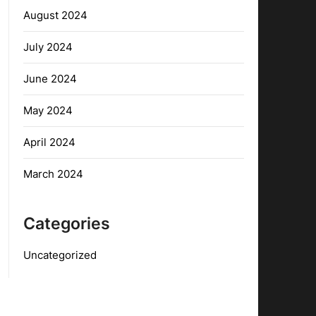
August 2024
July 2024
June 2024
May 2024
April 2024
March 2024
Categories
Uncategorized