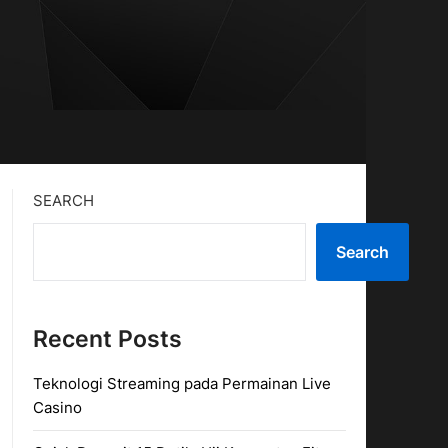
SEARCH
Search
Recent Posts
Teknologi Streaming pada Permainan Live
Casino