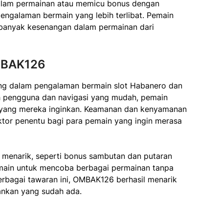
r dalam permainan atau memicu bonus dengan
engalaman bermain yang lebih terlibat. Pemain
anyak kesenangan dalam permainan dari
MBAK126
g dalam pengalaman bermain slot Habanero dan
 pengguna dan navigasi yang mudah, pemain
yang mereka inginkan. Keamanan dan kenyamanan
tor penentu bagi para pemain yang ingin merasa
menarik, seperti bonus sambutan dan putaran
emain untuk mencoba berbagai permainan tanpa
rbagai tawaran ini, OMBAK126 berhasil menarik
ankan yang sudah ada.