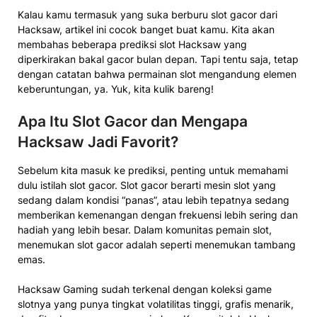
Kalau kamu termasuk yang suka berburu slot gacor dari
Hacksaw, artikel ini cocok banget buat kamu. Kita akan
membahas beberapa prediksi slot Hacksaw yang
diperkirakan bakal gacor bulan depan. Tapi tentu saja, tetap
dengan catatan bahwa permainan slot mengandung elemen
keberuntungan, ya. Yuk, kita kulik bareng!
Apa Itu Slot Gacor dan Mengapa
Hacksaw Jadi Favorit?
Sebelum kita masuk ke prediksi, penting untuk memahami
dulu istilah slot gacor. Slot gacor berarti mesin slot yang
sedang dalam kondisi “panas”, atau lebih tepatnya sedang
memberikan kemenangan dengan frekuensi lebih sering dan
hadiah yang lebih besar. Dalam komunitas pemain slot,
menemukan slot gacor adalah seperti menemukan tambang
emas.
Hacksaw Gaming sudah terkenal dengan koleksi game
slotnya yang punya tingkat volatilitas tinggi, grafis menarik,