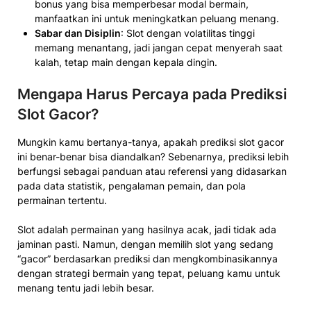
bonus yang bisa memperbesar modal bermain,
manfaatkan ini untuk meningkatkan peluang menang.
Sabar dan Disiplin
: Slot dengan volatilitas tinggi
memang menantang, jadi jangan cepat menyerah saat
kalah, tetap main dengan kepala dingin.
Mengapa Harus Percaya pada Prediksi
Slot Gacor?
Mungkin kamu bertanya-tanya, apakah prediksi slot gacor
ini benar-benar bisa diandalkan? Sebenarnya, prediksi lebih
berfungsi sebagai panduan atau referensi yang didasarkan
pada data statistik, pengalaman pemain, dan pola
permainan tertentu.
Slot adalah permainan yang hasilnya acak, jadi tidak ada
jaminan pasti. Namun, dengan memilih slot yang sedang
“gacor” berdasarkan prediksi dan mengkombinasikannya
dengan strategi bermain yang tepat, peluang kamu untuk
menang tentu jadi lebih besar.