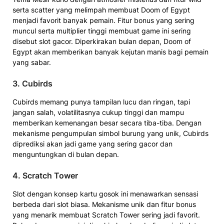
serta scatter yang melimpah membuat Doom of Egypt
menjadi favorit banyak pemain. Fitur bonus yang sering
muncul serta multiplier tinggi membuat game ini sering
disebut slot gacor. Diperkirakan bulan depan, Doom of
Egypt akan memberikan banyak kejutan manis bagi pemain
yang sabar.
3.
Cubirds
Cubirds memang punya tampilan lucu dan ringan, tapi
jangan salah, volatilitasnya cukup tinggi dan mampu
memberikan kemenangan besar secara tiba-tiba. Dengan
mekanisme pengumpulan simbol burung yang unik, Cubirds
diprediksi akan jadi game yang sering gacor dan
menguntungkan di bulan depan.
4.
Scratch Tower
Slot dengan konsep kartu gosok ini menawarkan sensasi
berbeda dari slot biasa. Mekanisme unik dan fitur bonus
yang menarik membuat Scratch Tower sering jadi favorit.