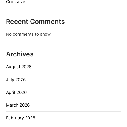
Crossover
Recent Comments
No comments to show.
Archives
August 2026
July 2026
April 2026
March 2026
February 2026