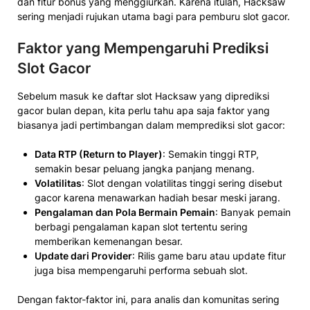
dan fitur bonus yang menggiurkan. Karena itulah, Hacksaw
sering menjadi rujukan utama bagi para pemburu slot gacor.
Faktor yang Mempengaruhi Prediksi
Slot Gacor
Sebelum masuk ke daftar slot Hacksaw yang diprediksi
gacor bulan depan, kita perlu tahu apa saja faktor yang
biasanya jadi pertimbangan dalam memprediksi slot gacor:
Data RTP (Return to Player)
: Semakin tinggi RTP,
semakin besar peluang jangka panjang menang.
Volatilitas
: Slot dengan volatilitas tinggi sering disebut
gacor karena menawarkan hadiah besar meski jarang.
Pengalaman dan Pola Bermain Pemain
: Banyak pemain
berbagi pengalaman kapan slot tertentu sering
memberikan kemenangan besar.
Update dari Provider
: Rilis game baru atau update fitur
juga bisa mempengaruhi performa sebuah slot.
Dengan faktor-faktor ini, para analis dan komunitas sering