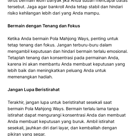
terus bermain lebih banyak jika Anda sudah mencapai batas
tersebut. Jaga agar bankroll Anda tetap stabil dan hindari
risiko kehilangan lebih dari yang Anda mampu.
Bermain dengan Tenang dan Fokus
Ketika Anda bermain Pola Mahjong Ways, penting untuk
tetap tenang dan fokus. Jangan terburu-buru dalam
mengambil keputusan dan hindari bermain terlalu emosional.
Tetaplah tenang dan konsentrasi pada permainan Anda,
karena ini akan membantu Anda membuat keputusan yang
lebih baik dan meningkatkan peluang Anda untuk
memenangkan hadiah.
Jangan Lupa Beristirahat
Terakhir, jangan lupa untuk beristirahat sesekali saat
bermain Pola Mahjong Ways. Bermain terlalu lama tanpa
istirahat dapat mengurangi konsentrasi Anda dan membuat
Anda membuat keputusan yang buruk. Ambil istirahat
sesekali, jauhkan diri dari layar, dan kembalilah dengan
pikiran yang segar.