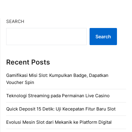
SEARCH
Search
Recent Posts
Gamifikasi Misi Slot: Kumpulkan Badge, Dapatkan
Voucher Spin
Teknologi Streaming pada Permainan Live Casino
Quick Deposit 15 Detik: Uji Kecepatan Fitur Baru Slot
Evolusi Mesin Slot dari Mekanik ke Platform Digital