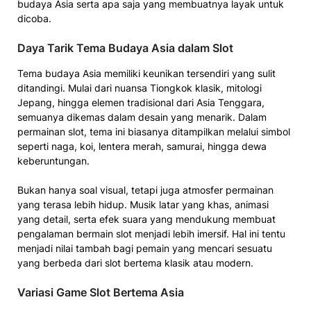
budaya Asia serta apa saja yang membuatnya layak untuk
dicoba.
Daya Tarik Tema Budaya Asia dalam Slot
Tema budaya Asia memiliki keunikan tersendiri yang sulit
ditandingi. Mulai dari nuansa Tiongkok klasik, mitologi
Jepang, hingga elemen tradisional dari Asia Tenggara,
semuanya dikemas dalam desain yang menarik. Dalam
permainan slot, tema ini biasanya ditampilkan melalui simbol
seperti naga, koi, lentera merah, samurai, hingga dewa
keberuntungan.
Bukan hanya soal visual, tetapi juga atmosfer permainan
yang terasa lebih hidup. Musik latar yang khas, animasi
yang detail, serta efek suara yang mendukung membuat
pengalaman bermain slot menjadi lebih imersif. Hal ini tentu
menjadi nilai tambah bagi pemain yang mencari sesuatu
yang berbeda dari slot bertema klasik atau modern.
Variasi Game Slot Bertema Asia