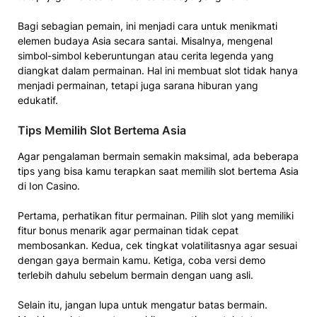
Bagi sebagian pemain, ini menjadi cara untuk menikmati
elemen budaya Asia secara santai. Misalnya, mengenal
simbol-simbol keberuntungan atau cerita legenda yang
diangkat dalam permainan. Hal ini membuat slot tidak hanya
menjadi permainan, tetapi juga sarana hiburan yang
edukatif.
Tips Memilih Slot Bertema Asia
Agar pengalaman bermain semakin maksimal, ada beberapa
tips yang bisa kamu terapkan saat memilih slot bertema Asia
di Ion Casino.
Pertama, perhatikan fitur permainan. Pilih slot yang memiliki
fitur bonus menarik agar permainan tidak cepat
membosankan. Kedua, cek tingkat volatilitasnya agar sesuai
dengan gaya bermain kamu. Ketiga, coba versi demo
terlebih dahulu sebelum bermain dengan uang asli.
Selain itu, jangan lupa untuk mengatur batas bermain.