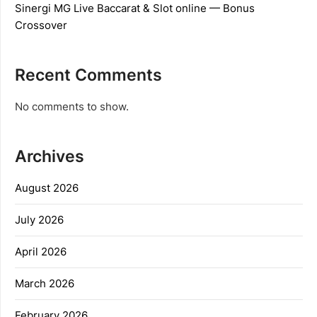
Sinergi MG Live Baccarat & Slot online — Bonus
Crossover
Recent Comments
No comments to show.
Archives
August 2026
July 2026
April 2026
March 2026
February 2026