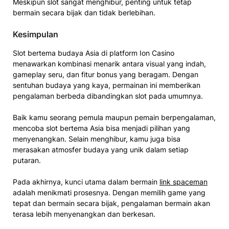
Meskipun slot sangat menghibur, penting untuk tetap
bermain secara bijak dan tidak berlebihan.
Kesimpulan
Slot bertema budaya Asia di platform Ion Casino
menawarkan kombinasi menarik antara visual yang indah,
gameplay seru, dan fitur bonus yang beragam. Dengan
sentuhan budaya yang kaya, permainan ini memberikan
pengalaman berbeda dibandingkan slot pada umumnya.
Baik kamu seorang pemula maupun pemain berpengalaman,
mencoba slot bertema Asia bisa menjadi pilihan yang
menyenangkan. Selain menghibur, kamu juga bisa
merasakan atmosfer budaya yang unik dalam setiap
putaran.
Pada akhirnya, kunci utama dalam bermain
link spaceman
adalah menikmati prosesnya. Dengan memilih game yang
tepat dan bermain secara bijak, pengalaman bermain akan
terasa lebih menyenangkan dan berkesan.