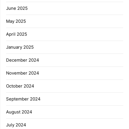
June 2025
May 2025
April 2025
January 2025
December 2024
November 2024
October 2024
September 2024
August 2024
July 2024