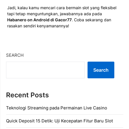
Jadi, kalau kamu mencari cara bermain slot yang fleksibel
tapi tetap menguntungkan, jawabannya ada pada
Habanero on Android di Gacor77
. Coba sekarang dan
rasakan sendiri kenyamanannya!
SEARCH
Search
Recent Posts
Teknologi Streaming pada Permainan Live Casino
Quick Deposit 15 Detik: Uji Kecepatan Fitur Baru Slot