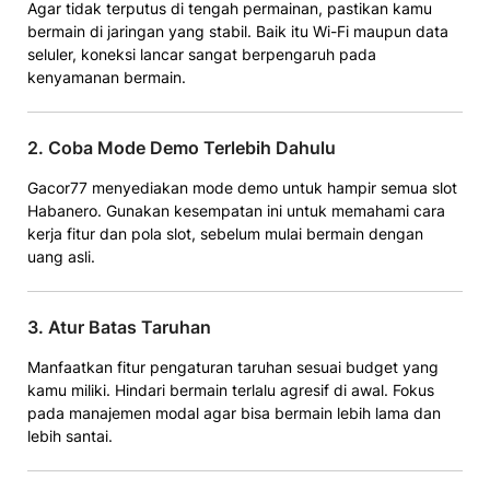
Agar tidak terputus di tengah permainan, pastikan kamu
bermain di jaringan yang stabil. Baik itu Wi-Fi maupun data
seluler, koneksi lancar sangat berpengaruh pada
kenyamanan bermain.
2. Coba Mode Demo Terlebih Dahulu
Gacor77 menyediakan mode demo untuk hampir semua slot
Habanero. Gunakan kesempatan ini untuk memahami cara
kerja fitur dan pola slot, sebelum mulai bermain dengan
uang asli.
3. Atur Batas Taruhan
Manfaatkan fitur pengaturan taruhan sesuai budget yang
kamu miliki. Hindari bermain terlalu agresif di awal. Fokus
pada manajemen modal agar bisa bermain lebih lama dan
lebih santai.