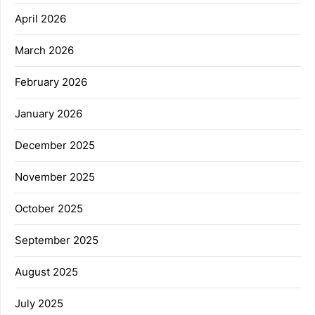
April 2026
March 2026
February 2026
January 2026
December 2025
November 2025
October 2025
September 2025
August 2025
July 2025