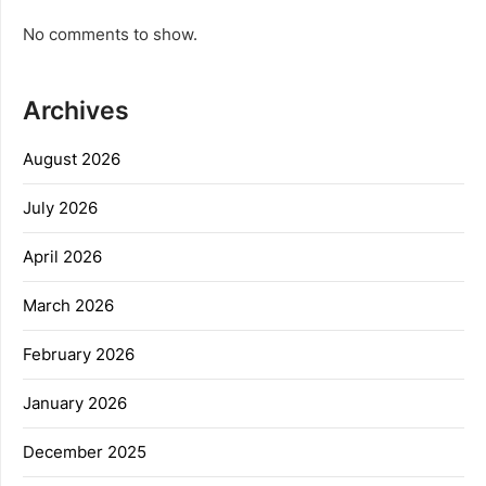
No comments to show.
Archives
August 2026
July 2026
April 2026
March 2026
February 2026
January 2026
December 2025