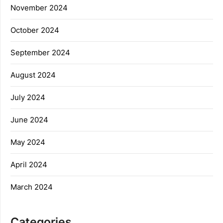
November 2024
October 2024
September 2024
August 2024
July 2024
June 2024
May 2024
April 2024
March 2024
Categories