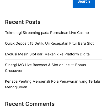
Search
Recent Posts
Teknologi Streaming pada Permainan Live Casino
Quick Deposit 15 Detik: Uji Kecepatan Fitur Baru Slot
Evolusi Mesin Slot dari Mekanik ke Platform Digital
Sinergi MG Live Baccarat & Slot online — Bonus
Crossover
Kenapa Penting Mengenali Pola Penawaran yang Terlalu
Menggiurkan
Recent Comments