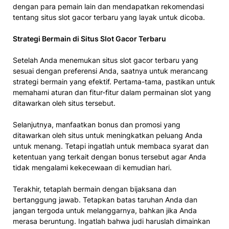
dengan para pemain lain dan mendapatkan rekomendasi
tentang situs slot gacor terbaru yang layak untuk dicoba.
Strategi Bermain di Situs Slot Gacor Terbaru
Setelah Anda menemukan situs slot gacor terbaru yang
sesuai dengan preferensi Anda, saatnya untuk merancang
strategi bermain yang efektif. Pertama-tama, pastikan untuk
memahami aturan dan fitur-fitur dalam permainan slot yang
ditawarkan oleh situs tersebut.
Selanjutnya, manfaatkan bonus dan promosi yang
ditawarkan oleh situs untuk meningkatkan peluang Anda
untuk menang. Tetapi ingatlah untuk membaca syarat dan
ketentuan yang terkait dengan bonus tersebut agar Anda
tidak mengalami kekecewaan di kemudian hari.
Terakhir, tetaplah bermain dengan bijaksana dan
bertanggung jawab. Tetapkan batas taruhan Anda dan
jangan tergoda untuk melanggarnya, bahkan jika Anda
merasa beruntung. Ingatlah bahwa judi haruslah dimainkan