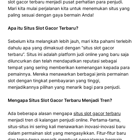
slot gacor terbaru menjadi pusat perhatian para penjudi.
Mari kita mulai perjalanan kita untuk menemukan situs yang
paling sesuai dengan gaya bermain Anda!
Apa itu Situs Slot Gacor Terbaru?
Sebelum kita melangkah lebih jauh, mari kita pahami terlebih
dahulu apa yang dimaksud dengan “situs slot gacor
terbaru”. Situs ini adalah platform judi online yang baru saja
diluncurkan dan telah mendapatkan reputasi sebagai
tempat yang sering memberikan kemenangan kepada para
pemainnya. Mereka menawarkan berbagai jenis permainan
slot dengan tingkat pembayaran yang tinggi,
menjadikannya pilihan yang menarik bagi para penjudi.
Mengapa Situs Slot Gacor Terbaru Menjadi Tren?
Ada beberapa alasan mengapa
situs slot gacor terbaru
menjadi tren di kalangan penjudi online. Pertama-tama,
situs-situs ini sering kali menawarkan inovasi-inovasi baru
dalam permainan slot yang mengasyikkan. Fitur-fitur baru
dan tema-tema menarik membuat pengalaman bermain