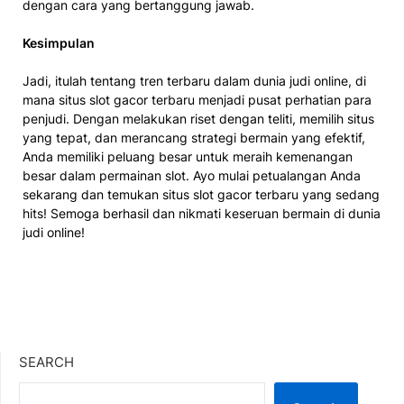
dengan cara yang bertanggung jawab.
Kesimpulan
Jadi, itulah tentang tren terbaru dalam dunia judi online, di
mana situs slot gacor terbaru menjadi pusat perhatian para
penjudi. Dengan melakukan riset dengan teliti, memilih situs
yang tepat, dan merancang strategi bermain yang efektif,
Anda memiliki peluang besar untuk meraih kemenangan
besar dalam permainan slot. Ayo mulai petualangan Anda
sekarang dan temukan situs slot gacor terbaru yang sedang
hits! Semoga berhasil dan nikmati keseruan bermain di dunia
judi online!
SEARCH